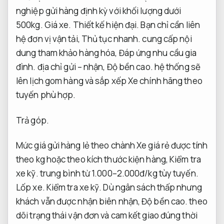
nghiệp gửi hàng định kỳ với khối lượng dưới
500kg.
Giá xe.
Thiết kế hiện đại.
Bạn chỉ cần liên
hệ đơn vị vận tải,
Thủ tục nhanh.
cung cấp nội
dung tham khảo hàng hóa,
Đáp ứng nhu cầu gia
đình.
địa chỉ gửi – nhận,
Độ bền cao.
hệ thống sẽ
lên lịch gom hàng và sắp xếp Xe chính hãng theo
tuyến phù hợp.
Trả góp.
Mức giá gửi hàng lẻ theo chành Xe giá rẻ được tính
theo kg hoặc theo kích thước kiện hàng,
Kiểm tra
xe kỹ.
trung bình từ 1.000–2.000đ/kg tùy tuyến.
Lốp xe.
Kiểm tra xe kỹ.
Dù ngân sách thấp nhưng
khách vẫn được nhận biên nhận,
Độ bền cao.
theo
dõi trạng thái vận đơn và cam kết giao đúng thời