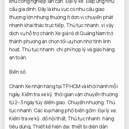
khu công nghiệp lân cận.
Đại lý xe.
Đáp ứng nhu
cầu gia đình.
Đây là khu vực có nhu cầu giao
thương lớn nhưng thường ít đơn vị chuyển phát
nhanh khai thác trực tiếp,
Thủ tục nhanh.
vì vậy
dịch vụ hỗ trợ chành Xe giá rẻ đi Quảng Nam trở
thành phương án chọn tối ưu hơn nhờ tính linh
hoạt,
Thủ tục nhanh.
chi phí hợp lý và giao hàng
an toàn.
Biển số.
Chành Xe nhận hàng tại TP.HCM và khởi hành mỗi
ngày,
Kiểm tra xe kỹ.
thời gian vận chuyển thường
từ 2–3 ngày tùy điểm giao.
Chuyển nhượng.
Thủ
tục nhanh.
Các loại hàng phổ biến gồm:
Đại lý xe.
Kiểm tra xe kỹ.
đồ nội thất,
Thủ tục nhanh.
hàng
tiêu dùng,
Thiết kế hiện đại.
thiết bị điện dân