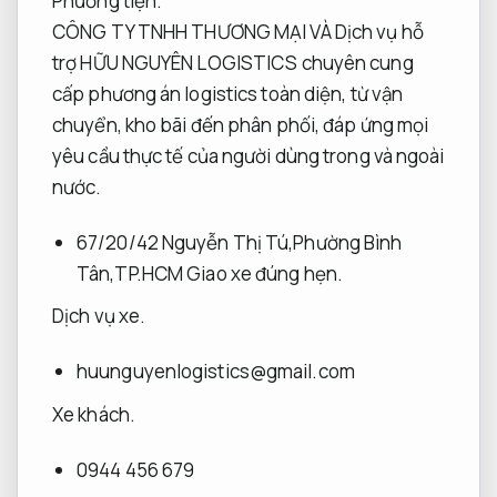
Phương tiện.
CÔNG TY TNHH THƯƠNG MẠI VÀ Dịch vụ hỗ
trợ HỮU NGUYÊN LOGISTICS chuyên cung
cấp phương án logistics toàn diện, từ vận
chuyển, kho bãi đến phân phối, đáp ứng mọi
yêu cầu thực tế của người dùng trong và ngoài
nước.
67/20/42 Nguyễn Thị Tú,Phường Bình
Tân,TP.HCM
Giao xe đúng hẹn.
Dịch vụ xe.
huunguyenlogistics@gmail.com
Xe khách.
0944 456 679