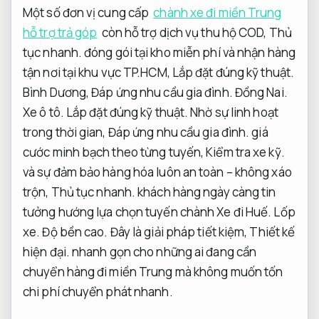
Một số đơn vị cung cấp
chành xe đi miền Trung
hỗ trợ trả góp
còn hỗ trợ dịch vụ thu hộ COD,
Thủ
tục nhanh.
đóng gói tại kho miễn phí và nhận hàng
tận nơi tại khu vực TP.HCM,
Lắp đặt đúng kỹ thuật.
Bình Dương,
Đáp ứng nhu cầu gia đình.
Đồng Nai.
Xe ô tô.
Lắp đặt đúng kỹ thuật.
Nhờ sự linh hoạt
trong thời gian,
Đáp ứng nhu cầu gia đình.
giá
cước minh bạch theo từng tuyến,
Kiểm tra xe kỹ.
và sự đảm bảo hàng hóa luôn an toàn – không xáo
trộn,
Thủ tục nhanh.
khách hàng ngày càng tin
tưởng hướng lựa chọn tuyến chành Xe đi Huế.
Lốp
xe.
Độ bền cao.
Đây là giải pháp tiết kiệm,
Thiết kế
hiện đại.
nhanh gọn cho những ai đang cần
chuyển hàng đi miền Trung mà không muốn tốn
chi phí chuyển phát nhanh.