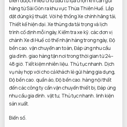
biến được nhiều chủ đầu tư lựa chọn khi cần gửi
hàng từ Sài Gòn ra khu vực Thừa Thiên Huế.
Lắp
đặt đúng kỹ thuật.
Với hệ thống Xe chính hãng tải,
Thiết kế hiện đại.
Xe thùng đa tải trọng và lịch
trình cố định mỗi ngày,
Kiểm tra xe kỹ.
các đơn vị
chành Xe đi Huế có thể nhận hàng trong ngày,
Độ
bền cao.
vận chuyển an toàn,
Đáp ứng nhu cầu
gia đình.
giao hàng tận nơi trong thời gian từ 24–
48 giờ.
Tiết kiệm nhiên liệu.
Thủ tục nhanh.
Dịch
vụ này hợp với cho cả khách lẻ gửi hàng gia dụng,
Độ bền cao.
quần áo,
Độ bền cao.
hàng nội thất
đến các công ty cần vận chuyển thiết bị,
Đáp ứng
nhu cầu gia đình.
vật tư,
Thủ tục nhanh.
linh kiện
sản xuất.
Biển số.