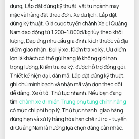
dụng,
Lắp đặt đúng kỹ thuật.
vật tư ngành may
mặc và hàng đặt theo đơn.
Xe du lịch.
Lắp đặt
đúng kỹ thuật.
Giá cước tuyến chành Xe đi Quảng
Nam dao động từ 1.200–1.800đ/kg tùy theo khối
lượng,
Đáp ứng nhu cầu gia đình.
kích thước và địa
điểm giao nhận.
Đại lý xe.
Kiểm tra xe kỹ.
Ưu điểm
lớn là khách có thể gửi hàng lẻ không giới hạn
trọng lượng,
Kiểm tra xe kỹ.
được hỗ trợ đóng gói,
Thiết kế hiện đại.
dán mã,
Lắp đặt đúng kỹ thuật.
ghi chú minh bạch và nhận mã vận đơn theo dõi
dễ dàng.
Xe ô tô.
Thủ tục nhanh.
Nếu bạn đang
tìm
chành xe đi miền Trung phụ tùng chính hãng
có mức chi phí hợp lý,
Thủ tục nhanh.
giao hàng
đúng hẹn và xử lý hàng hóa hạn chế rủi ro – tuyến
đi Quảng Nam là hướng lựa chọn đáng cân nhắc.