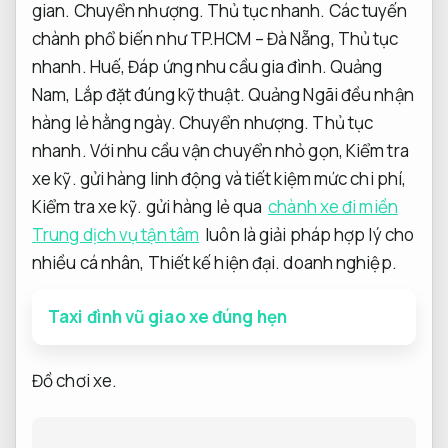
gian.
Chuyển nhượng.
Thủ tục nhanh.
Các tuyến
chành phổ biến như TP.HCM – Đà Nẵng,
Thủ tục
nhanh.
Huế,
Đáp ứng nhu cầu gia đình.
Quảng
Nam,
Lắp đặt đúng kỹ thuật.
Quảng Ngãi đều nhận
hàng lẻ hằng ngày.
Chuyển nhượng.
Thủ tục
nhanh.
Với nhu cầu vận chuyển nhỏ gọn,
Kiểm tra
xe kỹ.
gửi hàng linh động và tiết kiệm mức chi phí,
Kiểm tra xe kỹ.
gửi hàng lẻ qua
chành xe đi miền
Trung dịch vụ tận tâm
luôn là giải pháp hợp lý cho
nhiều cá nhân,
Thiết kế hiện đại.
doanh nghiệp.
Taxi đình vũ giao xe đúng hẹn
Đồ chơi xe.