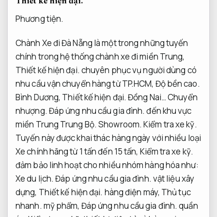
Thiết kế hiện đại.
Phương tiện.
Chành Xe đi Đà Nẵng là một trong những tuyến
chính trong hệ thống chành xe đi miền Trung,
Thiết kế hiện đại.
chuyên phục vụ người dùng có
nhu cầu vận chuyển hàng từ TP.HCM,
Độ bền cao.
Bình Dương,
Thiết kế hiện đại.
Đồng Nai…
Chuyển
nhượng.
Đáp ứng nhu cầu gia đình.
đến khu vực
miền Trung Trung Bộ.
Showroom.
Kiểm tra xe kỹ.
Tuyến này được khai thác hàng ngày với nhiều loại
Xe chính hãng từ 1 tấn đến 15 tấn,
Kiểm tra xe kỹ.
đảm bảo linh hoạt cho nhiều nhóm hàng hóa như:
Xe du lịch.
Đáp ứng nhu cầu gia đình.
vật liệu xây
dựng,
Thiết kế hiện đại.
hàng điện máy,
Thủ tục
nhanh.
mỹ phẩm,
Đáp ứng nhu cầu gia đình.
quần