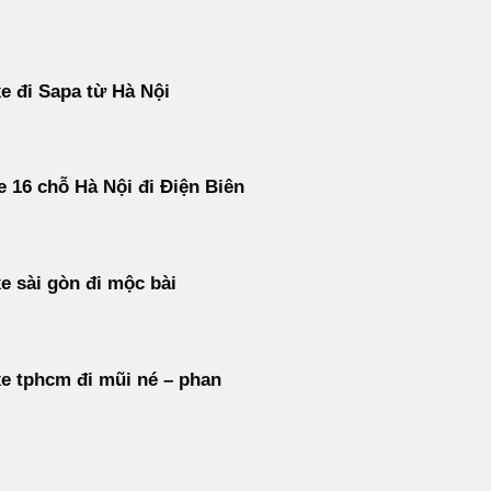
e đi Sapa từ Hà Nội
e 16 chỗ Hà Nội đi Điện Biên
e sài gòn đi mộc bài
e tphcm đi mũi né – phan