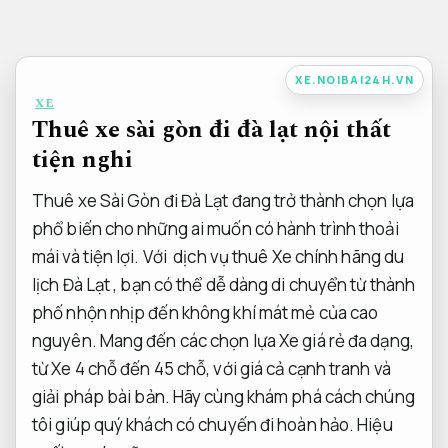
Bỏ
qua
nội
XE.NOIBAI24H.VN
dung
XE
Thuê xe sài gòn đi đà lạt nội thất
tiện nghi
Thuê xe Sài Gòn đi Đà Lạt đang trở thành chọn lựa
phổ biến cho những ai muốn có hành trình thoải
mái và tiện lợi. Với
dịch vụ thuê Xe chính hãng du
lịch Đà Lạt
, bạn có thể dễ dàng di chuyển từ thành
phố nhộn nhịp đến không khí mát mẻ của cao
nguyên. Mang đến các chọn lựa Xe giá rẻ đa dạng,
từ Xe 4 chỗ đến 45 chỗ, với giá cả cạnh tranh và
giải pháp bài bản. Hãy cùng khám phá cách chúng
tôi giúp quý khách có chuyến đi hoàn hảo.
Hiệu