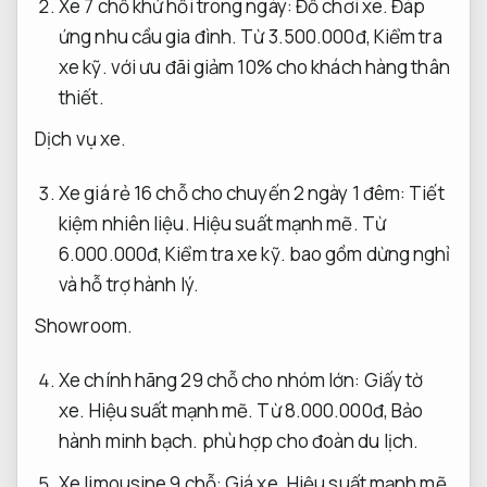
Xe 7 chỗ khứ hồi trong ngày:
Đồ chơi xe.
Đáp
ứng nhu cầu gia đình.
Từ 3.500.000đ,
Kiểm tra
xe kỹ.
với ưu đãi giảm 10% cho khách hàng thân
thiết.
Dịch vụ xe.
Xe giá rẻ 16 chỗ cho chuyến 2 ngày 1 đêm:
Tiết
kiệm nhiên liệu.
Hiệu suất mạnh mẽ.
Từ
6.000.000đ,
Kiểm tra xe kỹ.
bao gồm dừng nghỉ
và hỗ trợ hành lý.
Showroom.
Xe chính hãng 29 chỗ cho nhóm lớn:
Giấy tờ
xe.
Hiệu suất mạnh mẽ.
Từ 8.000.000đ,
Bảo
hành minh bạch.
phù hợp cho đoàn du lịch.
Xe limousine 9 chỗ:
Giá xe.
Hiệu suất mạnh mẽ.