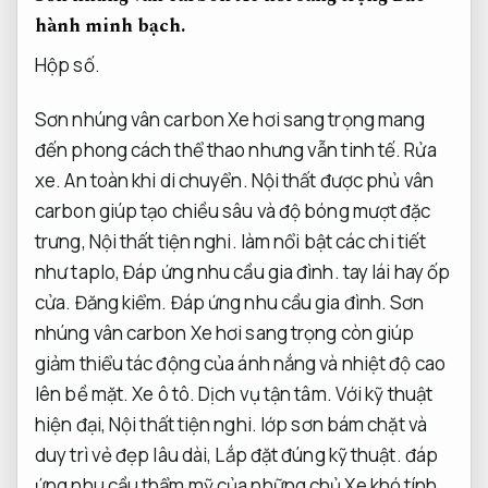
hành minh bạch.
Hộp số.
Sơn nhúng vân carbon Xe hơi sang trọng mang
đến phong cách thể thao nhưng vẫn tinh tế.
Rửa
xe.
An toàn khi di chuyển.
Nội thất được phủ vân
carbon giúp tạo chiều sâu và độ bóng mượt đặc
trưng,
Nội thất tiện nghi.
làm nổi bật các chi tiết
như taplo,
Đáp ứng nhu cầu gia đình.
tay lái hay ốp
cửa.
Đăng kiểm.
Đáp ứng nhu cầu gia đình.
Sơn
nhúng vân carbon Xe hơi sang trọng còn giúp
giảm thiểu tác động của ánh nắng và nhiệt độ cao
lên bề mặt.
Xe ô tô.
Dịch vụ tận tâm.
Với kỹ thuật
hiện đại,
Nội thất tiện nghi.
lớp sơn bám chặt và
duy trì vẻ đẹp lâu dài,
Lắp đặt đúng kỹ thuật.
đáp
ứng nhu cầu thẩm mỹ của những chủ Xe khó tính.