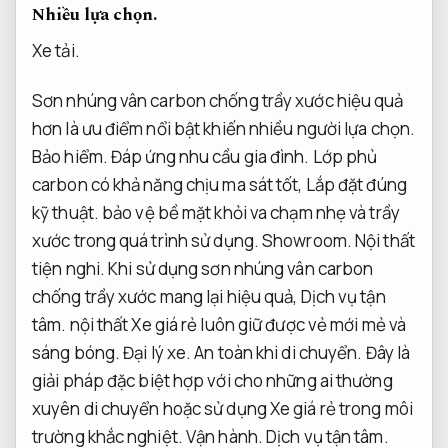
Nhiều lựa chọn.
Xe tải.
Sơn nhúng vân carbon chống trầy xước hiệu quả
hơn là ưu điểm nổi bật khiến nhiều người lựa chọn.
Bảo hiểm.
Đáp ứng nhu cầu gia đình.
Lớp phủ
carbon có khả năng chịu ma sát tốt,
Lắp đặt đúng
kỹ thuật.
bảo vệ bề mặt khỏi va chạm nhẹ và trầy
xước trong quá trình sử dụng.
Showroom.
Nội thất
tiện nghi.
Khi sử dụng sơn nhúng vân carbon
chống trầy xước mang lại hiệu quả,
Dịch vụ tận
tâm.
nội thất Xe giá rẻ luôn giữ được vẻ mới mẻ và
sáng bóng.
Đại lý xe.
An toàn khi di chuyển.
Đây là
giải pháp đặc biệt hợp với cho những ai thường
xuyên di chuyển hoặc sử dụng Xe giá rẻ trong môi
trường khắc nghiệt.
Vận hành.
Dịch vụ tận tâm.