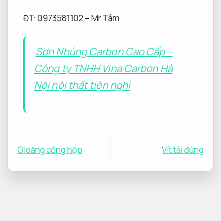
ĐT: 0973581102 – Mr Tâm
Sơn Nhúng Carbon Cao Cấp –
Công ty TNHH Vina Carbon Hà
Nội nội thất tiện nghi
Gioăng cống hộp
Vít tải đứng