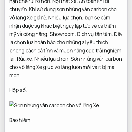
hạn chế rủi ro hơn.
Nội thất xe.
An toàn khi di
chuyển.
Khi sử dụng sơn nhúng vân carbon cho
vô lăng Xe giá rẻ,
Nhiều lựa chọn.
bạn sẽ cảm
nhận được sự khác biệt ngay lập tức về cả thẩm
mỹ và công năng.
Showroom.
Dịch vụ tận tâm.
Đây
là chọn lựa hoàn hảo cho những ai yêu thích
phong cách cá tính và muốn nâng cấp trải nghiệm
lái.
Rửa xe.
Nhiều lựa chọn.
Sơn nhúng vân carbon
cho vô lăng Xe giúp vô lăng luôn mới và ít bị mài
mòn.
Hộp số.
Bảo hiểm.