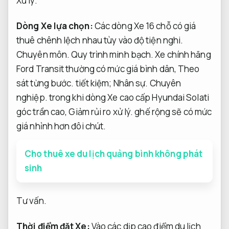
Xử lý.
Dòng Xe lựa chọn:
Các dòng Xe 16 chỗ có giá
thuê chênh lệch nhau tùy vào độ tiện nghi.
Chuyên môn.
Quy trình minh bạch.
Xe chính hãng
Ford Transit thường có mức giá bình dân,
Theo
sát từng bước.
tiết kiệm;
Nhân sự.
Chuyên
nghiệp.
trong khi dòng Xe cao cấp Hyundai Solati
góc trần cao,
Giảm rủi ro xử lý.
ghế rộng sẽ có mức
giá nhỉnh hơn đôi chút.
Cho thuê xe du lịch quảng bình không phát
sinh
Tư vấn.
Thời điểm đặt Xe:
Vào các dịp cao điểm du lịch