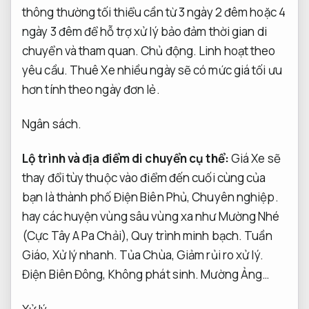
thông thường tối thiểu cần từ 3 ngày 2 đêm hoặc 4
ngày 3 đêm để hỗ trợ xử lý bảo đảm thời gian di
chuyển và tham quan.
Chủ động.
Linh hoạt theo
yêu cầu.
Thuê Xe nhiều ngày sẽ có mức giá tối ưu
hơn tính theo ngày đơn lẻ.
Ngân sách.
Lộ trình và địa điểm di chuyển cụ thể:
Giá Xe sẽ
thay đổi tùy thuộc vào điểm đến cuối cùng của
bạn là thành phố Điện Biên Phủ,
Chuyên nghiệp.
hay các huyện vùng sâu vùng xa như Mường Nhé
(Cực Tây A Pa Chải),
Quy trình minh bạch.
Tuần
Giáo,
Xử lý nhanh.
Tủa Chùa,
Giảm rủi ro xử lý.
Điện Biên Đông,
Không phát sinh.
Mường Ảng…