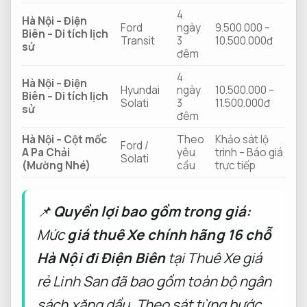
4
Hà Nội – Điện
Ford
ngày
9.500.000 –
Biên – Di tích lịch
Transit
3
10.500.000đ
sử
đêm
4
Hà Nội – Điện
Hyundai
ngày
10.500.000 –
Biên – Di tích lịch
Solati
3
11.500.000đ
sử
đêm
Hà Nội – Cột mốc
Theo
Khảo sát lộ
Ford /
A Pa Chải
yêu
trình – Báo giá
Solati
(Mường Nhé)
cầu
trực tiếp
📌
Quyền lợi bao gồm trong giá:
Mức
giá thuê Xe chính hãng 16 chỗ
Hà Nội đi Điện Biên
tại Thuê Xe giá
rẻ Linh San đã bao gồm toàn bộ ngân
sách xăng dầu,
Theo sát từng bước.