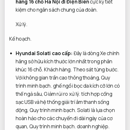
hãng 16 chỗ Hà Nội đi Điện Biên
cực kỳ tiết
kiệm cho ngân sách chung của đoàn.
Xử lý.
Kế hoạch.
Hyundai Solati cao cấp:
Đây là dòng Xe chính
hãng sở hữu kích thước lớn nhất trong phân
khúc 16 chỗ.
Khách hàng.
Theo sát từng bước.
Với không gian trần cao thông thoáng,
Quy
trình minh bạch.
ghế ngồi bọc da kích cỡ lớn có
thể ngả sâu,
Giảm rủi ro xử lý.
tích hợp cổng
sạc USB và hệ thống giải trí âm thanh sống
động,
Quy trình minh bạch.
Solati là lựa chọn
hoàn hảo cho các chuyến đi dài ngày của cơ
quan,
Quy trình minh bạch.
doanh nghiệp.