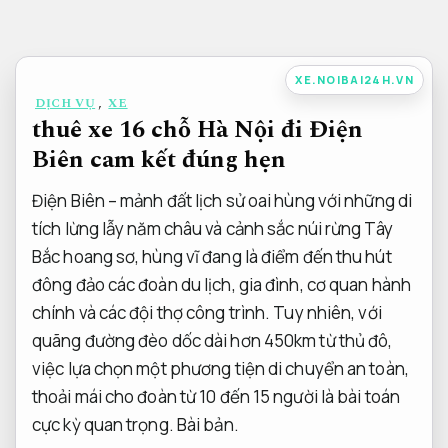
Bỏ
qua
nội
XE.NOIBAI24H.VN
dung
DỊCH VỤ
,
XE
thuê xe 16 chỗ Hà Nội đi Điện
Biên cam kết đúng hẹn
Điện Biên – mảnh đất lịch sử oai hùng với những di
tích lừng lẫy năm châu và cảnh sắc núi rừng Tây
Bắc hoang sơ, hùng vĩ đang là điểm đến thu hút
đông đảo các đoàn du lịch, gia đình, cơ quan hành
chính và các đội thợ công trình. Tuy nhiên, với
quãng đường đèo dốc dài hơn 450km từ thủ đô,
việc lựa chọn một phương tiện di chuyển an toàn,
thoải mái cho đoàn từ 10 đến 15 người là bài toán
cực kỳ quan trọng.
Bài bản.