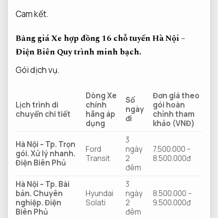
Cam kết.
Bảng giá Xe hợp đồng 16 chỗ tuyến Hà Nội –
Điện Biên
Quy trình minh bạch.
Gói dịch vụ.
Dòng Xe
Đơn giá theo
Số
Lịch trình di
chính
gói hoàn
ngày
chuyển chi tiết
hãng áp
chỉnh tham
đi
dụng
khảo (VNĐ)
3
Hà Nội – Tp.
Trọn
Ford
ngày
7.500.000 –
gói.
Xử lý nhanh.
Transit
2
8.500.000đ
Điện Biên Phủ
đêm
Hà Nội – Tp.
Bài
3
bản.
Chuyên
Hyundai
ngày
8.500.000 –
nghiệp.
Điện
Solati
2
9.500.000đ
Biên Phủ
đêm