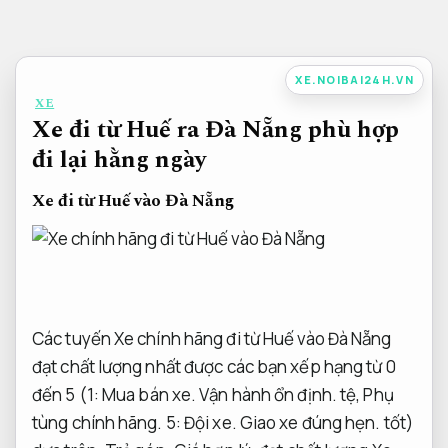
Bỏ
qua
nội
XE.NOIBAI24H.VN
dung
XE
Xe đi từ Huế ra Đà Nẵng phù hợp
đi lại hằng ngày
Xe đi từ Huế vào Đà Nẵng
Các tuyến Xe chính hãng đi từ Huế vào Đà Nẵng
đạt chất lượng nhất được các bạn xếp hạng từ 0
đến 5 (1:
Mua bán xe.
Vận hành ổn định.
tệ,
Phụ
tùng chính hãng.
5:
Đội xe.
Giao xe đúng hẹn.
tốt)