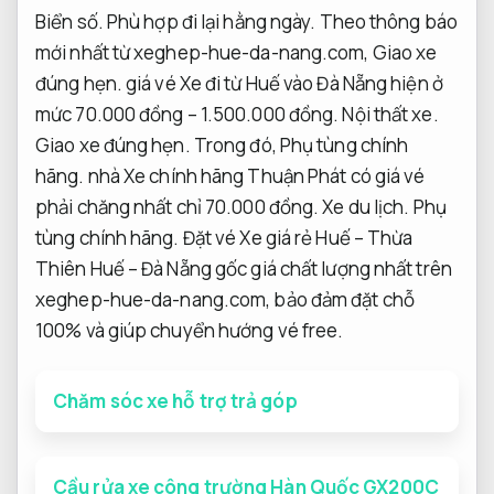
Biển số.
Phù hợp đi lại hằng ngày.
Theo thông báo
mới nhất từ ​​xeghep-hue-da-nang.com,
Giao xe
đúng hẹn.
giá vé Xe đi từ Huế vào Đà Nẵng hiện ở
mức 70.000 đồng – 1.500.000 đồng.
Nội thất xe.
Giao xe đúng hẹn.
Trong đó,
Phụ tùng chính
hãng.
nhà Xe chính hãng Thuận Phát có giá vé
phải chăng nhất chỉ 70.000 đồng.
Xe du lịch.
Phụ
tùng chính hãng.
Đặt vé Xe giá rẻ Huế – Thừa
Thiên Huế – Đà Nẵng gốc giá chất lượng nhất trên
xeghep-hue-da-nang.com, bảo đảm đặt chỗ
100% và giúp chuyển hướng vé free.
Chăm sóc xe hỗ trợ trả góp
Cầu rửa xe công trường Hàn Quốc GX200C