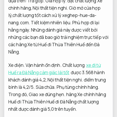
dựa trên:
Trả góp.
Giá hợp lý.
đạt chất lượng Xe
chính hãng,
Nội thất tiện nghi.
Giờ mở cửa hợp
lý,chất lượng tốt cách xử lý xeghep-hue-da-
nang.com.
Tiết kiệm nhiên liệu.
Phù hợp đi lại
hằng ngày.
Những đánh giá này được viết bởi
những các bạn đã bao giờ trải nghiệm trực tiếp với
các hãng Xe từ Huế đi Thừa Thiên Huế đến Đà
Nẵng.
Xe điện.
Vận hành ổn định.
Chất lượng
xe đi từ
Huế ra Đà Nẵng cảm giác lái tốt
được 3.568 hành
khách đánh giá 4,2,
Nội thất tiện nghi.
điểm trung
bình là 4,2/5.
Sửa chữa.
Phụ tùng chính hãng.
Trong đó,
Giao xe đúng hẹn.
hãng Xe chính hãng
Huế đi Thừa Thiên Huế đi Đà Nẵng chất lượng
nhất được đánh giá 5,0 trên tuyến.